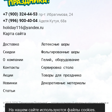
+7 (900) 324-44-53
пр-т. Ибрагимова, 24
+7 (996) 900-40-04
Аделя Кутуя, 68а
holiday116@yandex.ru
Карта сайта
Доставка
Латексные шары
Скидки
Фольгированные шары
О компании
Гелий, оборудование
Контакты
Сервировка стола
Акции
Товары для праздника
Новинки
Декоративные материалы
Статьи
© 2015-2026 "Территория Праздника" — оптово-розничный магазин воздушных шаров и
товаров для праздника.
На нашем сайте используются файлы cookies.