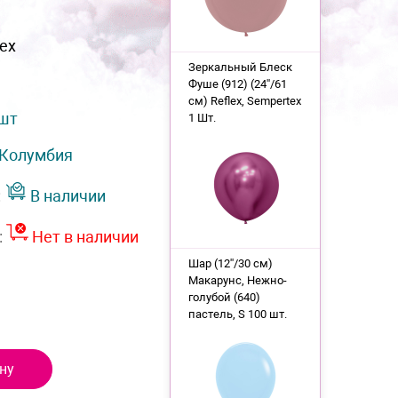
ex
Зеркальный Блеск
Фуше (912) (24''/61
см) Reflex, Sempertex
 шт
1 Шт.
Колумбия
:
В наличии
:
Нет в наличии
Шар (12''/30 см)
Макарунс, Нежно-
голубой (640)
пастель, S 100 шт.
ну