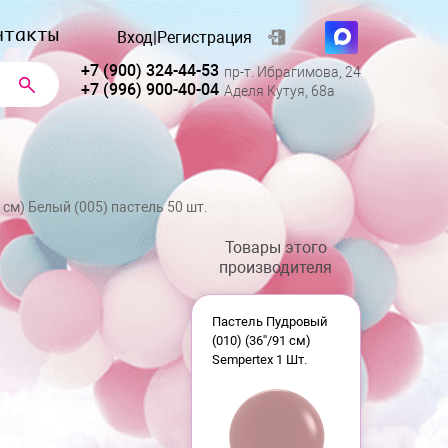
нтакты
Вход
|
Регистрация
+7 (900) 324-44-53
пр-т. Ибрагимова, 24
+7 (996) 900-40-04
Аделя Кутуя, 68а
см) Белый (005) пастель 50 шт.
Товары этого
производителя
Пастель Пудровый
(010) (36''/91 см)
Sempertex 1 Шт.