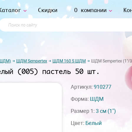
Каталог
Скидки
О компании
Ко
Поиск по сайту
(ШДМ)
ШДМ Sempertex
ШДМ 160 S ШДМ
ШДМ Sempertex (1"/3 
елый (005) пастель 50 шт.
Артикул:
910277
Форма:
ШДМ
Размер 1:
3 см
(1")
Цвет:
Белый