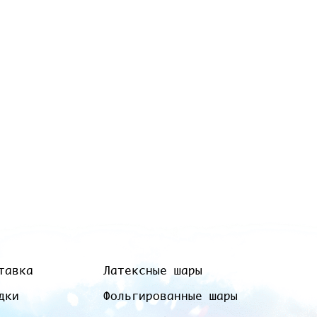
тавка
Латексные шары
дки
Фольгированные шары