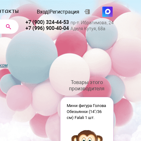
нтакты
Вход
|
Регистрация
+7 (900) 324-44-53
пр-т. Ибрагимова, 24
+7 (996) 900-40-04
Аделя Кутуя, 68а
нком
Товары этого
производителя
Мини фигура Голова
Обезьянки (14"/36
см) Falali 1 шт.