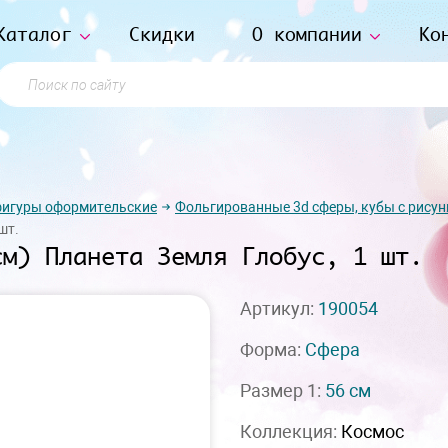
Каталог
Скидки
О компании
Ко
Поиск по сайту
фигуры оформительские
Фольгированные 3d сферы, кубы с рису
шт.
см) Планета Земля Глобус, 1 шт.
Артикул:
190054
Форма:
Сфера
Размер 1:
56 см
Коллекция:
Космос