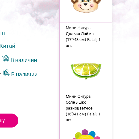
Мини фигура
 шт
Долька Лайма
(17"/43 см) Falali, 1
Китай
шт.
:
В наличии
:
В наличии
Мини фигура
Солнышко
разноцветное
(16"/41 см) Falali, 1
ну
шт.