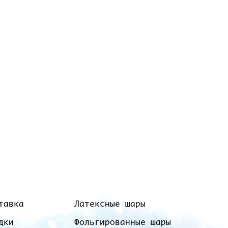
тавка
Латексные шары
дки
Фольгированные шары