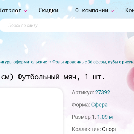
Каталог
Скидки
О компании
Ко
Поиск по сайту
фигуры оформительские
Фольгированные 3d сферы, кубы с рису
 см) Футбольный мяч, 1 шт.
Артикул:
27392
Форма:
Сфера
Размер 1:
1.09 м
Коллекция:
Спорт