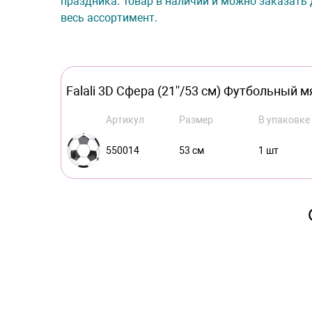
праздника. Товар в наличии и можно заказать 
весь ассортимент.
Falali 3D Сфера (21''/53 см) Футбольный мя
Артикул
Размер
В упаковке
550014
53 см
1 шт