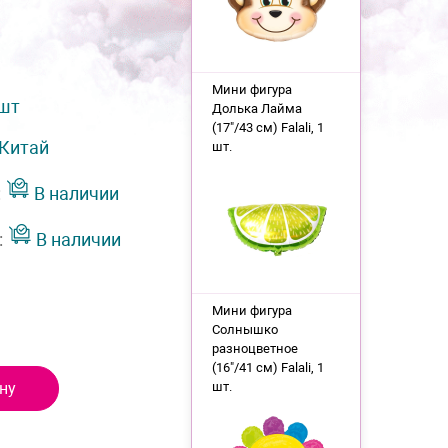
Мини фигура
 шт
Долька Лайма
(17"/43 см) Falali, 1
Китай
шт.
:
В наличии
:
В наличии
Мини фигура
Солнышко
разноцветное
(16"/41 см) Falali, 1
ну
шт.