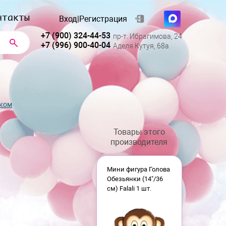
нтакты
Вход
|
Регистрация
+7 (900) 324-44-53
пр-т. Ибрагимова, 24
+7 (996) 900-40-04
Аделя Кутуя, 68а
нком
Товары этого
производителя
Мини фигура Голова
Обезьянки (14"/36
см) Falali 1 шт.