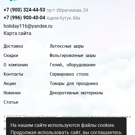
+7 (900) 324-44-53
пр-т. Ибрагимова, 24
+7 (996) 900-40-04
Аделя Кутуя, 68а
holiday116@yandex.ru
Карта сайта
Доставка
Латексные шары
Скидки
Фольгированные шары
О компании
Гелий, оборудование
Контакты
Сервировка стола
Акции
Товары для праздника
Новинки
Декоративные материалы
Статьи
© 2015-2026 "Территория Праздника" — оптово-розничный магазин воздушных шаров и
товаров для праздника.
На нашем сайте используются файлы cookies.
Все цены и условия, указанные на данном сайте, не являются публичной офертой.
Продолжая использовать сайт, вы соглашаетесь