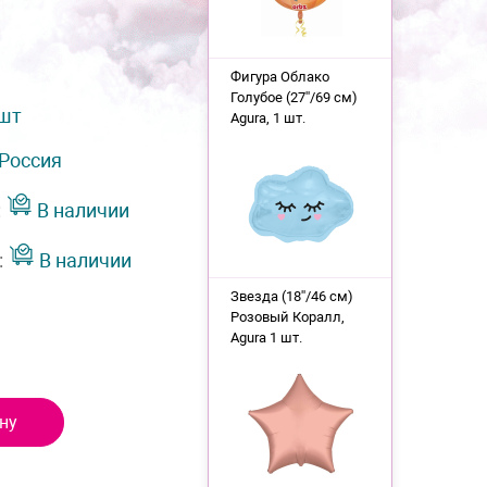
Фигура Облако
Голубое (27''/69 см)
 шт
Agura, 1 шт.
Россия
:
В наличии
:
В наличии
Звезда (18''/46 см)
Розовый Коралл,
Agura 1 шт.
ну