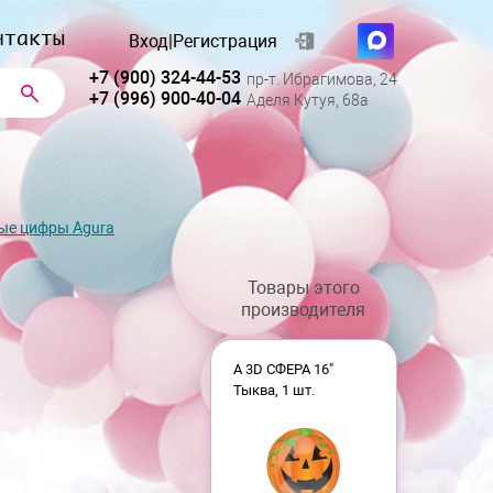
нтакты
Вход
|
Регистрация
+7 (900) 324-44-53
пр-т. Ибрагимова, 24
+7 (996) 900-40-04
Аделя Кутуя, 68а
ые цифры Agura
Товары этого
производителя
А 3D СФЕРА 16"
Тыква, 1 шт.