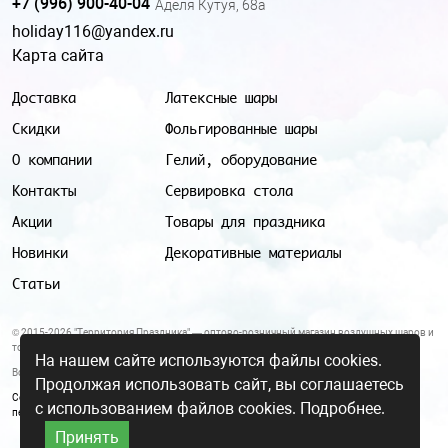
+7 (996) 900-40-04
Аделя Кутуя, 68а
holiday116@yandex.ru
Карта сайта
Доставка
Латексные шары
Скидки
Фольгированные шары
О компании
Гелий, оборудование
Контакты
Сервировка стола
Акции
Товары для праздника
Новинки
Декоративные материалы
Статьи
© 2015-2026 "Территория Праздника" — оптово-розничный магазин воздушных шаров и
товаров для праздника.
На нашем сайте используются файлы cookies.
Все цены и условия, указанные на данном сайте, не являются публичной офертой.
Продолжая использовать сайт, вы соглашаетесь
Согласие на обработку персональных данных
|
Политика в отношении обработки
с использованием файлов cookies.
Подробнее.
персональных данных
Принять