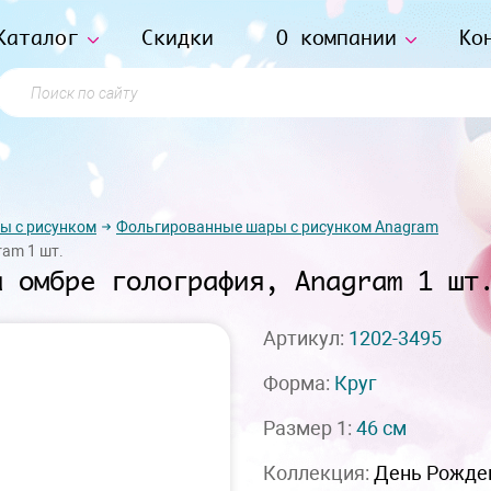
Каталог
Скидки
О компании
Ко
Поиск по сайту
ы с рисунком
Фольгированные шары с рисунком Anagram
ram 1 шт.
а омбре голография, Anagram 1 шт
Артикул:
1202-3495
Форма:
Круг
Размер 1:
46 см
Коллекция:
День Рожде