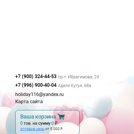
+7 (900) 324-44-53
пр-т. Ибрагимова, 24
+7 (996) 900-40-04
Аделя Кутуя, 68а
holiday116@yandex.ru
Карта сайта
Ваша корзина
0
тов. на сумму
0
Р
оптовые цены
от 5 000 Р