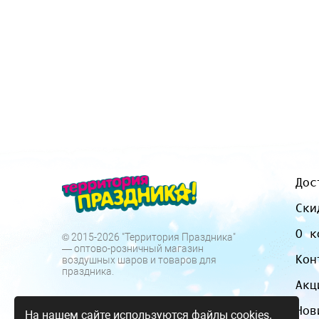
Дос
Ски
О к
© 2015-2026 "Территория Праздника"
— оптово-розничный магазин
Кон
воздушных шаров и товаров для
праздника.
Акц
Нов
На нашем сайте используются файлы cookies.