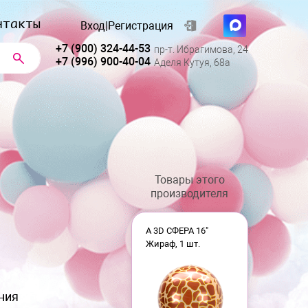
нтакты
Вход
|
Регистрация
+7 (900) 324-44-53
пр-т. Ибрагимова, 24
+7 (996) 900-40-04
Аделя Кутуя, 68а
.
Товары этого
производителя
А 3D СФЕРА 16"
Жираф, 1 шт.
ния