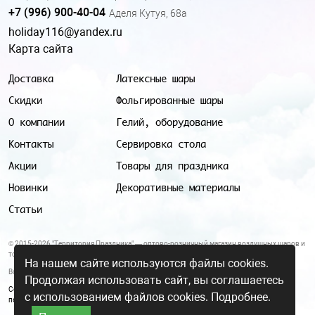
+7 (996) 900-40-04
Аделя Кутуя, 68а
holiday116@yandex.ru
Карта сайта
Доставка
Латексные шары
Скидки
Фольгированные шары
О компании
Гелий, оборудование
Контакты
Сервировка стола
Акции
Товары для праздника
Новинки
Декоративные материалы
Статьи
© 2015-2026 "Территория Праздника" — оптово-розничный магазин воздушных шаров и
товаров для праздника.
На нашем сайте используются файлы cookies.
Все цены и условия, указанные на данном сайте, не являются публичной офертой.
Продолжая использовать сайт, вы соглашаетесь
Согласие на обработку персональных данных
|
Политика в отношении обработки
с использованием файлов cookies.
Подробнее.
персональных данных