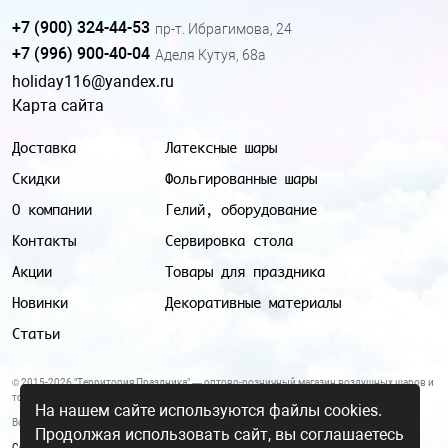
+7 (900) 324-44-53
пр-т. Ибрагимова, 24
+7 (996) 900-40-04
Аделя Кутуя, 68а
holiday116@yandex.ru
Карта сайта
Доставка
Латексные шары
Скидки
Фольгированные шары
О компании
Гелий, оборудование
Контакты
Сервировка стола
Акции
Товары для праздника
Новинки
Декоративные материалы
Статьи
© 2015-2026 "Территория Праздника" — оптово-розничный магазин воздушных шаров и
товаров для праздника.
На нашем сайте используются файлы cookies.
Все цены и условия, указанные на данном сайте, не являются публичной офертой.
Продолжая использовать сайт, вы соглашаетесь
Согласие на обработку персональных данных
|
Политика в отношении обработки