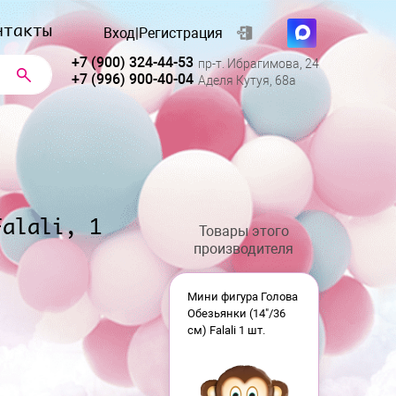
нтакты
Вход
|
Регистрация
+7 (900) 324-44-53
пр-т. Ибрагимова, 24
+7 (996) 900-40-04
Аделя Кутуя, 68а
Falali, 1
Товары этого
производителя
Мини фигура Голова
Обезьянки (14"/36
см) Falali 1 шт.