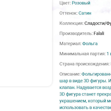
Цвет:
Розовый
Оттенок:
Сатин
Коллекция:
Сладости/Ф
Производитель:
Falali
Материал:
Фольга
Минимальная партия:
1
Страна происхождения:
Описание:
Фольгирован
шар в виде 3D фигуры. 
клапан. Надувается воз
3D фигура станет прекр
украшением, который 
использовать в качеств