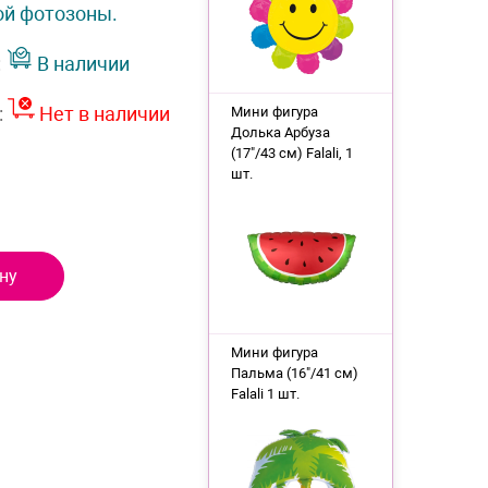
ой фотозоны.
:
В наличии
:
Нет в наличии
Мини фигура
Долька Арбуза
(17"/43 см) Falali, 1
шт.
ну
Мини фигура
Пальма (16"/41 см)
Falali 1 шт.