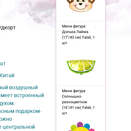
Мини фигура
удкорт
Долька Лайма
(17"/43 см) Falali, 1
шт.
 шт
Китай
ный воздушный
Мини фигура
Имеет встроенный
Солнышко
разноцветное
духом.
(16"/41 см) Falali, 1
асным подарком-
шт.
можно
е центральной