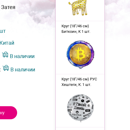
 Затея
Круг (18''/46 см)
 шт
Биткоин, K 1 шт.
Китай
:
В наличии
:
В наличии
Круг (18''/46 см) РУС
Хештеги, К. 1 шт.
ну