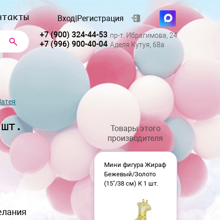
нтакты
Вход
|
Регистрация
+7 (900) 324-44-53
пр-т. Ибрагимова, 24
+7 (996) 900-40-04
Аделя Кутуя, 68а
Затея
 шт.
Товары этого
производителя
Мини фигура Жираф
Бежевый/Золото
(15"/38 см) К 1 шт.
елания