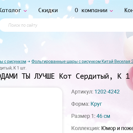
Каталог
Скидки
О компании
Ко
Поиск по сайту
ы с рисунком
Фольгированные шары с рисунком Китай Веселая 
итый, K 1 шт.
ОДАМИ ТЫ ЛУЧШЕ Кот Сердитый, K 1
Артикул:
1202-4242
Форма:
Круг
Размер 1:
46 см
Коллекция:
Юмор и пож