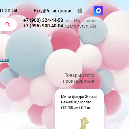
нтакты
Вход
|
Регистрация
+7 (900) 324-44-53
пр-т. Ибрагимова, 24
+7 (996) 900-40-04
Аделя Кутуя, 68а
Затея
.
Товары этого
производителя
Мини фигура Жираф
Бежевый/Золото
(15"/38 см) К 1 шт.