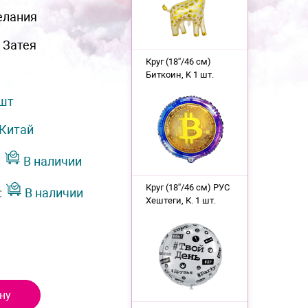
елания
 Затея
Круг (18''/46 см)
Биткоин, K 1 шт.
 шт
Китай
:
В наличии
Круг (18''/46 см) РУС
:
В наличии
Хештеги, К. 1 шт.
ну