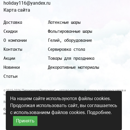
holiday116@yandex.ru
Карта сайта
Доставка
Латексные шары
Скидки
Фольгированные шары
О компании
Гелий, оборудование
Контакты
Сервировка стола
Акции
Товары для праздника
Новинки
Декоративные материалы
Статьи
© 2015-2026 "Территория Праздника" — оптово-розничный магазин воздушных шаров и
товаров для праздника.
На нашем сайте используются файлы cookies.
Все цены и условия, указанные на данном сайте, не являются публичной офертой.
Продолжая использовать сайт, вы соглашаетесь
Согласие на обработку персональных данных
|
Политика в отношении обработки
с использованием файлов cookies.
Подробнее.
персональных данных
Принять