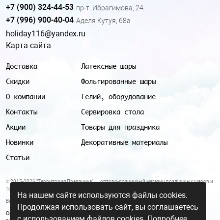
+7 (900) 324-44-53
пр-т. Ибрагимова, 24
+7 (996) 900-40-04
Аделя Кутуя, 68а
holiday116@yandex.ru
Карта сайта
Доставка
Латексные шары
Скидки
Фольгированные шары
О компании
Гелий, оборудование
Контакты
Сервировка стола
Акции
Товары для праздника
Новинки
Декоративные материалы
Статьи
© 2015-2026 "Территория Праздника" — оптово-розничный магазин воздушных шаров и
товаров для праздника.
На нашем сайте используются файлы cookies.
Все цены и условия, указанные на данном сайте, не являются публичной офертой.
Продолжая использовать сайт, вы соглашаетесь
Согласие на обработку персональных данных
|
Политика в отношении обработки
с использованием файлов cookies.
Подробнее.