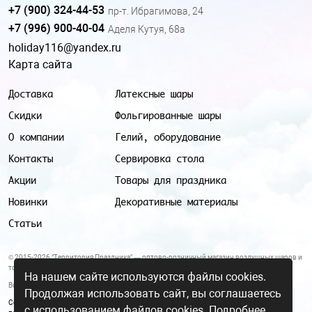
+7 (900) 324-44-53
пр-т. Ибрагимова, 24
+7 (996) 900-40-04
Аделя Кутуя, 68а
holiday116@yandex.ru
Карта сайта
Доставка
Латексные шары
Скидки
Фольгированные шары
О компании
Гелий, оборудование
Контакты
Сервировка стола
Акции
Товары для праздника
Новинки
Декоративные материалы
Статьи
© 2015-2026 "Территория Праздника" — оптово-розничный магазин воздушных шаров и
товаров для праздника.
На нашем сайте используются файлы cookies.
Все цены и условия, указанные на данном сайте, не являются публичной офертой.
Продолжая использовать сайт, вы соглашаетесь
Согласие на обработку персональных данных
|
Политика в отношении обработки
с использованием файлов cookies.
Подробнее.