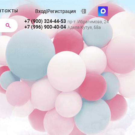
нтакты
Вход
|
Регистрация
+7 (900) 324-44-53
пр-т. Ибрагимова, 24
+7 (996) 900-40-04
Аделя Кутуя, 68а