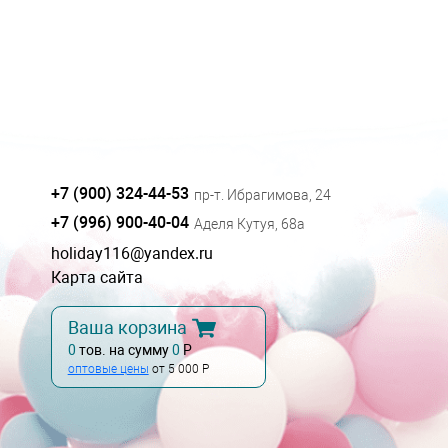
+7 (900) 324-44-53
пр-т. Ибрагимова, 24
+7 (996) 900-40-04
Аделя Кутуя, 68а
holiday116@yandex.ru
Карта сайта
Ваша корзина
0
тов. на сумму
0
Р
оптовые цены
от 5 000 Р