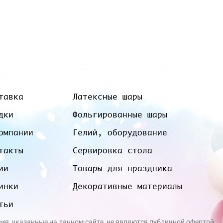
тавка
Латексные шары
дки
Фольгированные шары
омпании
Гелий, оборудование
такты
Сервировка стола
ии
Товары для праздника
инки
Декоративные материалы
тьи
вия, указанные на данном сайте, не являются публичной офертой.