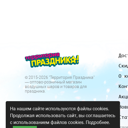
Дос
Ски
О к
© 2015-2026 "Территория Праздника"
— оптово-розничный магазин
Кон
воздушных шаров и товаров для
праздника.
Акц
Нов
На нашем сайте используются файлы cookies.
Продолжая использовать сайт, вы соглашаетесь
Ста
с использованием файлов cookies.
Подробнее.
Все цены и усло