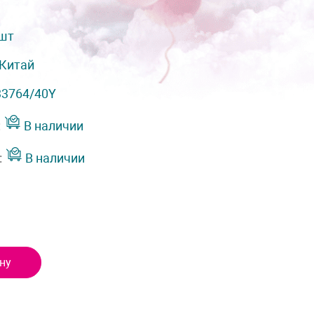
 шт
Китай
33764/40Y
:
В наличии
:
В наличии
ну