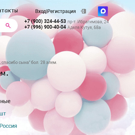
нтакты
Вход
|
Регистрация
+7 (900) 324-44-53
пр-т. Ибрагимова, 24
+7 (996) 900-40-04
Аделя Кутуя, 68а
 спасибо сына" бол. 28 элем.
ем.
нные
 шт
Россия