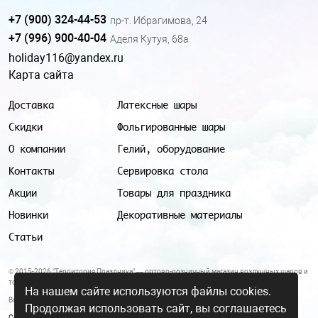
+7 (900) 324-44-53
пр-т. Ибрагимова, 24
+7 (996) 900-40-04
Аделя Кутуя, 68а
holiday116@yandex.ru
Карта сайта
Доставка
Латексные шары
Скидки
Фольгированные шары
О компании
Гелий, оборудование
Контакты
Сервировка стола
Акции
Товары для праздника
Новинки
Декоративные материалы
Статьи
© 2015-2026 "Территория Праздника" — оптово-розничный магазин воздушных шаров и
товаров для праздника.
На нашем сайте используются файлы cookies.
Все цены и условия, указанные на данном сайте, не являются публичной офертой.
Продолжая использовать сайт, вы соглашаетесь
Согласие на обработку персональных данных
|
Политика в отношении обработки