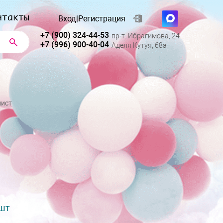
нтакты
Вход
|
Регистрация
+7 (900) 324-44-53
пр-т. Ибрагимова, 24
+7 (996) 900-40-04
Аделя Кутуя, 68а
лист
 шт