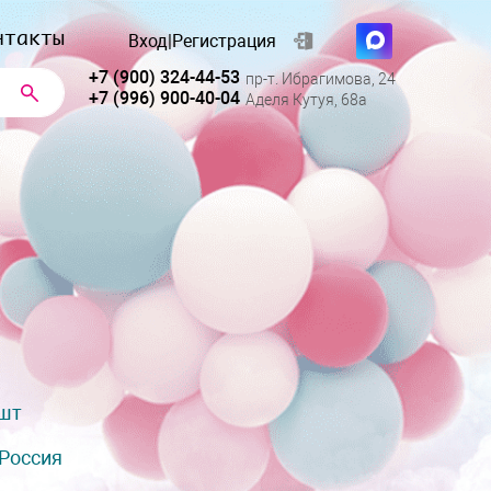
нтакты
Вход
|
Регистрация
+7 (900) 324-44-53
пр-т. Ибрагимова, 24
+7 (996) 900-40-04
Аделя Кутуя, 68а
 шт
Россия