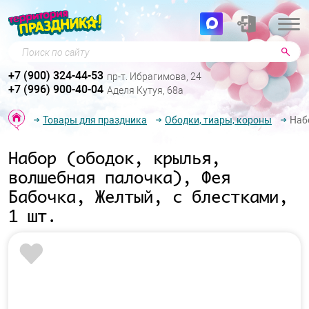
Поиск по сайту
+7 (900) 324-44-53
пр-т. Ибрагимова, 24
+7 (996) 900-40-04
Аделя Кутуя, 68а
Товары для праздника
Ободки, тиары, короны
Наб
Набор (ободок, крылья,
волшебная палочка), Фея
Бабочка, Желтый, с блестками,
1 шт.