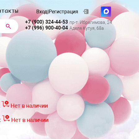
нтакты
Вход
|
Регистрация
+7 (900) 324-44-53
пр-т. Ибрагимова, 24
+7 (996) 900-40-04
Аделя Кутуя, 68а
:
Нет в наличии
:
Нет в наличии