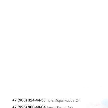
+7 (900) 324-44-53
пр-т. Ибрагимова, 24
+7 (996) 900-40-04
Аделя Кутуя, 68а