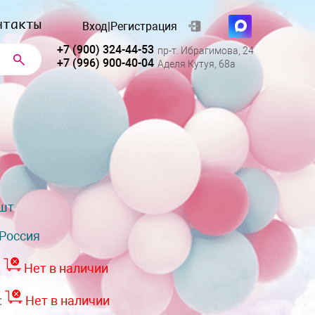
нтакты
Вход
|
Регистрация
+7 (900) 324-44-53
пр-т. Ибрагимова, 24
+7 (996) 900-40-04
Аделя Кутуя, 68а
 шт
Россия
:
Нет в наличии
:
Нет в наличии