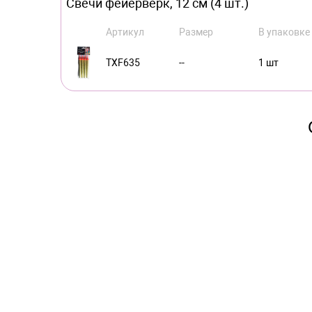
Свечи фейерверк, 12 см (4 шт.)
Артикул
Размер
В упаковке
TXF635
--
1 шт