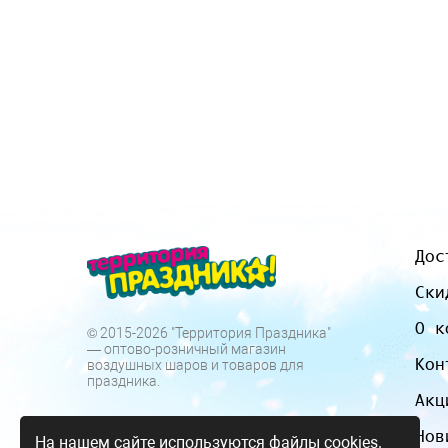
Дос
Ски
О к
© 2015-2026 "Территория Праздника"
— оптово-розничный магазин
Кон
воздушных шаров и товаров для
праздника.
Акц
Нов
На нашем сайте используются файлы cookies.