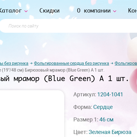
Каталог
Скидки
О компании
Ко
Поиск по сайту
ы без рисунка
Фольгированные сердца без рисунка
Фольгиров
 (19"/48 см) Бирюзовый мрамор (Blue Green) А 1 шт.
вый мрамор (Blue Green) А 1 шт.
Артикул:
1204-1041
Форма:
Сердце
Размер 1:
46 см
Цвет:
Зеленая Бирюза