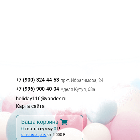
+7 (900) 324-44-53
пр-т. Ибрагимова, 24
+7 (996) 900-40-04
Аделя Кутуя, 68а
holiday116@yandex.ru
Карта сайта
Ваша корзина
0
тов. на сумму
0
Р
оптовые цены
от 5 000 Р