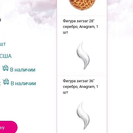
m
Фигура зигзаг 28"
серебро, Anagram, 1
шт
 шт
США
:
В наличии
Фигура зигзаг 36"
:
В наличии
серебро, Anagram, 1
шт
ну