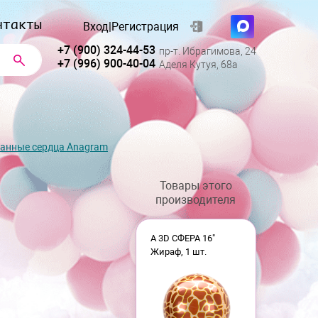
нтакты
Вход
|
Регистрация
+7 (900) 324-44-53
пр-т. Ибрагимова, 24
+7 (996) 900-40-04
Аделя Кутуя, 68а
анные сердца Anagram
Товары этого
производителя
А 3D СФЕРА 16"
Жираф, 1 шт.