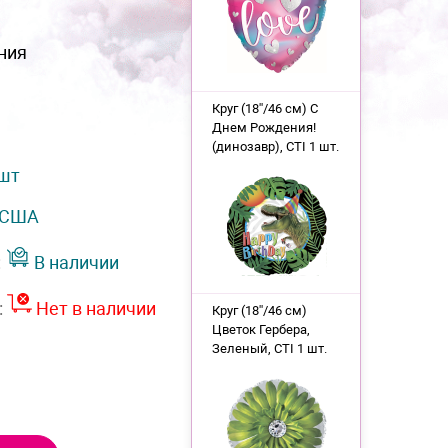
ния
Круг (18''/46 см) С
Днем Рождения!
(динозавр), CTI 1 шт.
 шт
США
:
В наличии
:
Нет в наличии
Круг (18''/46 см)
Цветок Гербера,
Зеленый, CTI 1 шт.