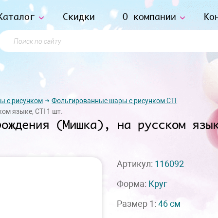
Каталог
Скидки
О компании
Ко
Поиск по сайту
ы с рисунком
Фольгированные шары с рисунком СTI
ком языке, CTI 1 шт.
рождения (Мишка), на русском язы
Артикул:
116092
Форма:
Круг
Размер 1:
46 см