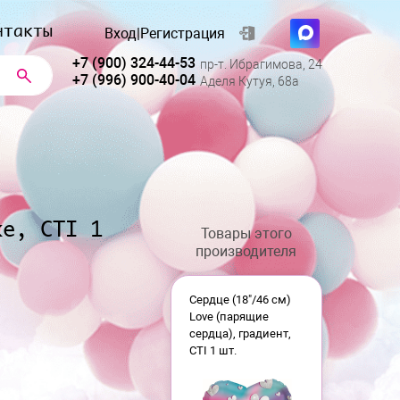
нтакты
Вход
|
Регистрация
+7 (900) 324-44-53
пр-т. Ибрагимова, 24
+7 (996) 900-40-04
Аделя Кутуя, 68а
ке, CTI 1
Товары этого
производителя
Сердце (18"/46 см)
Love (парящие
сердца), градиент,
CTI 1 шт.