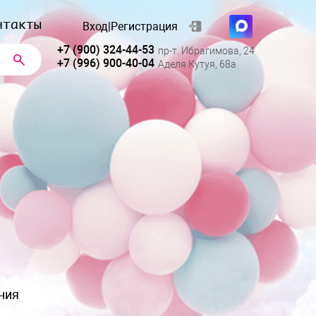
нтакты
Вход
|
Регистрация
+7 (900) 324-44-53
пр-т. Ибрагимова, 24
+7 (996) 900-40-04
Аделя Кутуя, 68а
ния