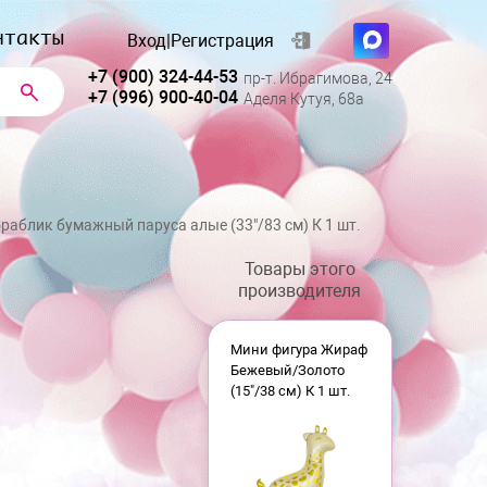
нтакты
Вход
|
Регистрация
+7 (900) 324-44-53
пр-т. Ибрагимова, 24
+7 (996) 900-40-04
Аделя Кутуя, 68а
раблик бумажный паруса алые (33"/83 см) К 1 шт.
Товары этого
производителя
Мини фигура Жираф
Бежевый/Золото
(15"/38 см) К 1 шт.