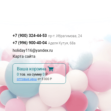
+7 (900) 324-44-53
пр-т. Ибрагимова, 24
+7 (996) 900-40-04
Аделя Кутуя, 68а
holiday116@yandex.ru
Карта сайта
Ваша корзина
0
тов. на сумму
0
Р
оптовые цены
от 5 000 Р