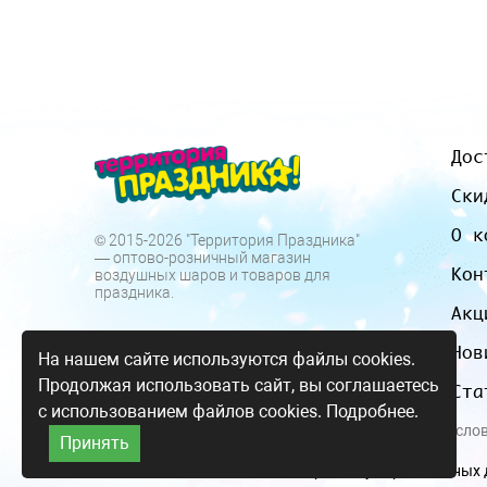
Дос
Ски
О к
© 2015-2026 "Территория Праздника"
— оптово-розничный магазин
Кон
воздушных шаров и товаров для
праздника.
Акц
Нов
На нашем сайте используются файлы cookies.
Продолжая использовать сайт, вы соглашаетесь
Ста
с использованием файлов cookies.
Подробнее.
Все цены и усло
Принять
Согласие на обработку персональных