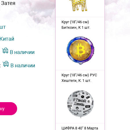
 Затея
Круг (18''/46 см)
 шт
Биткоин, K 1 шт.
Китай
:
В наличии
:
В наличии
Круг (18''/46 см) РУС
Хештеги, К. 1 шт.
ну
ЦИФРА 8 40" 8 Марта