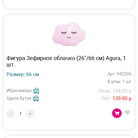
Фигура Зефирное облачко (26''/66 см) Agura, 1
шт.
Размер: 66 см
Арт: 942206
В упак: 1 шт
Ибрагимова
Розн. 194.00 р
Опт.
139.00 р
Аделя Кутуя
-
+