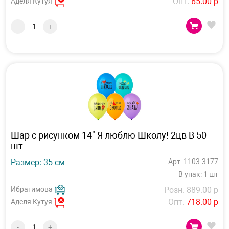
Опт.
65.00 р
Аделя Кутуя
-
+
Шар с рисунком 14" Я люблю Школу! 2цв B 50
шт
Размер: 35 см
Арт: 1103-3177
В упак: 1 шт
Ибрагимова
Розн. 889.00 р
Опт.
718.00 р
Аделя Кутуя
-
+