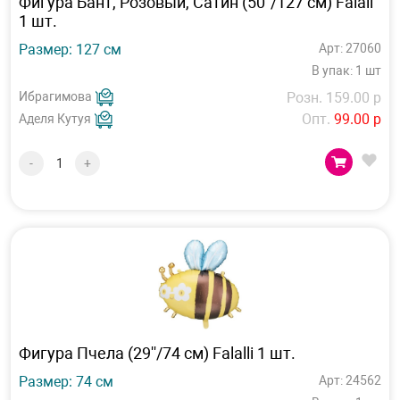
Фигура Бант, Розовый, Сатин (50"/127 см) Falali
1 шт.
Размер: 127 см
Арт: 27060
В упак: 1 шт
Ибрагимова
Розн. 159.00 р
Опт.
99.00 р
Аделя Кутуя
-
+
Фигура Пчела (29''/74 см) Falalli 1 шт.
Размер: 74 см
Арт: 24562