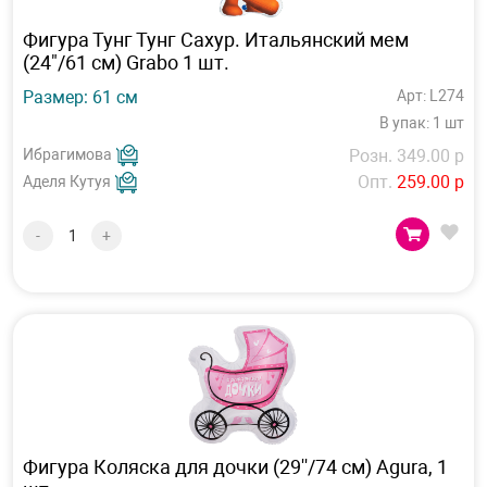
Фигура Тунг Тунг Сахур. Итальянский мем
(24"/61 см) Grabo 1 шт.
Размер: 61 см
Арт: L274
В упак: 1 шт
Ибрагимова
Розн. 349.00 р
Опт.
259.00 р
Аделя Кутуя
-
+
Фигура Коляска для дочки (29''/74 см) Agura, 1