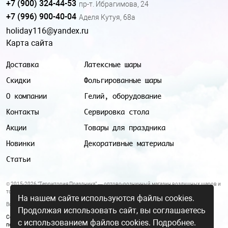
+7 (900) 324-44-53
пр-т. Ибрагимова, 24
+7 (996) 900-40-04
Аделя Кутуя, 68а
holiday116@yandex.ru
Карта сайта
Доставка
Латексные шары
Скидки
Фольгированные шары
О компании
Гелий, оборудование
Контакты
Сервировка стола
Акции
Товары для праздника
Новинки
Декоративные материалы
Статьи
© 2015-2026 "Территория Праздника" — оптово-розничный магазин воздушных шаров и
товаров для праздника.
На нашем сайте используются файлы cookies.
Все цены и условия, указанные на данном сайте, не являются публичной офертой.
Продолжая использовать сайт, вы соглашаетесь
Согласие на обработку персональных данных
|
Политика в отношении обработки
с использованием файлов cookies.
Подробнее.
персональных данных