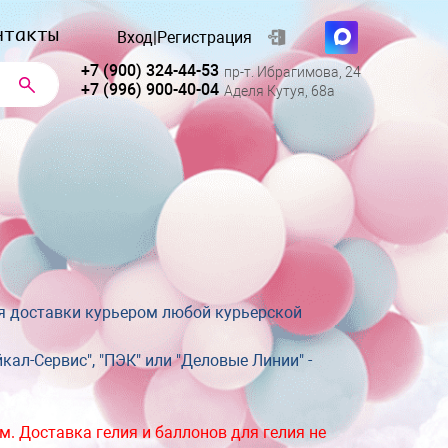
нтакты
Вход
|
Регистрация
+7 (900) 324-44-53
пр-т. Ибрагимова, 24
+7 (996) 900-40-04
Аделя Кутуя, 68а
ля доставки курьером любой курьерской
л-Сервис", "ПЭК" или "Деловые Линии" -
ем.
Доставка гелия и баллонов для гелия не