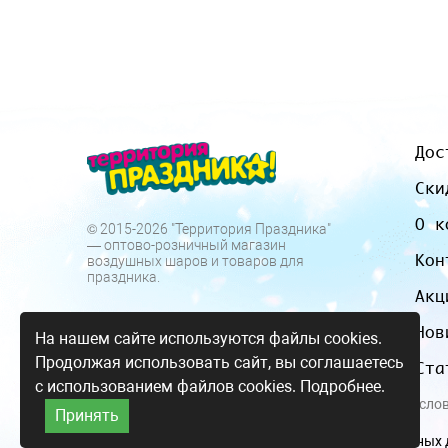
Дос
Ски
О к
© 2015-2026 "Территория Праздника"
— оптово-розничный магазин
Кон
воздушных шаров и товаров для
праздника.
Акц
Нов
На нашем сайте используются файлы cookies.
Продолжая использовать сайт, вы соглашаетесь
Ста
с использованием файлов cookies.
Подробнее.
Все цены и усло
Принять
Согласие на обработку персональных