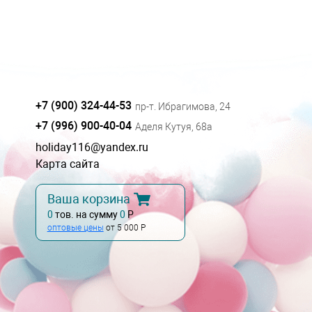
+7 (900) 324-44-53
пр-т. Ибрагимова, 24
+7 (996) 900-40-04
Аделя Кутуя, 68а
holiday116@yandex.ru
Карта сайта
Ваша корзина
0
тов. на сумму
0
Р
оптовые цены
от 5 000 Р