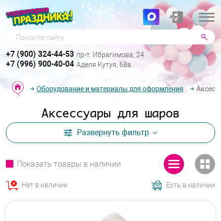
Поиск по сайту
+7 (900) 324-44-53
пр-т. Ибрагимова, 24
+7 (996) 900-40-04
Аделя Кутуя, 68а
Оборудование и материалы для оформления
Аксесс
Аксессуары для шаров
Развернуть
фильтр
Показать товары в наличии
Нет в наличии
Есть в наличии