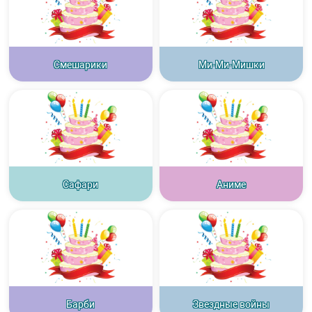
Смешарики
Ми-Ми-Мишки
Сафари
Аниме
Барби
Звездные войны