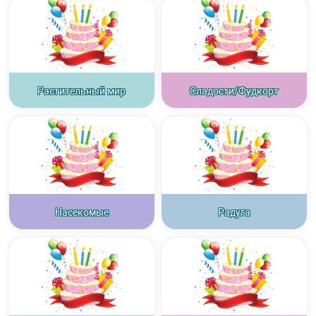
Растительный мир
Сладости/Фудкорт
Насекомые
Радуга