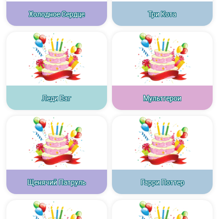
Холодное Сердце
Три Кота
Леди Баг
Мультгерои
Щенячий Патруль
Гарри Поттер