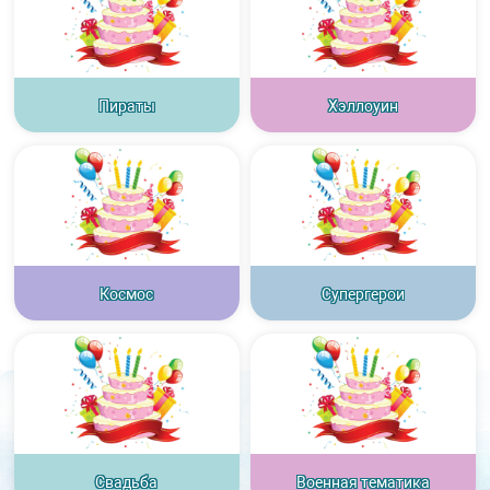
Пираты
Хэллоуин
Космос
Супергерои
Свадьба
Военная тематика