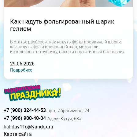
Как надуть фольгированный шарик
гелием
В статье разберём, как надуть фольгированный шарик,
как надуть фольгированный шар, можно ли
использовать трубочку, насос и портативный баллончик
29.06.2026
Подробнее
+7 (900) 324-44-53
пр-т. Ибрагимова, 24
+7 (996) 900-40-04
Аделя Кутуя, 68а
holiday116@yandex.ru
Карта сайта