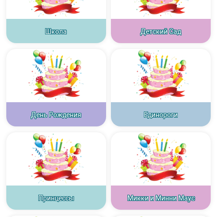
Школа
Детский Сад
День Рождения
Единороги
Принцессы
Микки и Минни Маус