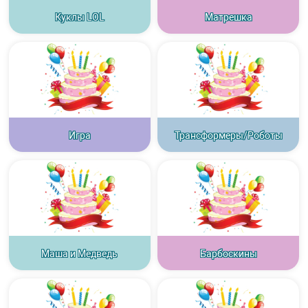
Куклы LOL
Матрешка
Игра
Трансформеры/Роботы
Маша и Медведь
Барбоскины