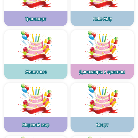
Транспорт
Hello Kitty
Животные
Динозавры и драконы
Морской мир
Спорт