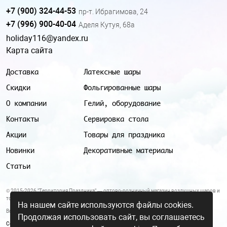
+7 (900) 324-44-53
пр-т. Ибрагимова, 24
+7 (996) 900-40-04
Аделя Кутуя, 68а
holiday116@yandex.ru
Карта сайта
Доставка
Латексные шары
Скидки
Фольгированные шары
О компании
Гелий, оборудование
Контакты
Сервировка стола
Акции
Товары для праздника
Новинки
Декоративные материалы
Статьи
© 2015-2026 "Территория Праздника" — оптово-розничный магазин воздушных шаров и
товаров для праздника.
На нашем сайте используются файлы cookies.
Все цены и условия, указанные на данном сайте, не являются публичной офертой.
Продолжая использовать сайт, вы соглашаетесь
Согласие на обработку персональных данных
|
Политика в отношении обработки