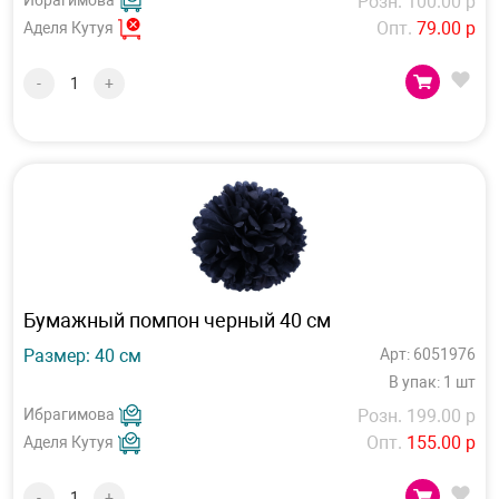
Ибрагимова
Розн. 100.00 р
Опт.
79.00 р
Аделя Кутуя
-
+
Бумажный помпон черный 40 см
Размер: 40 см
Арт: 6051976
В упак: 1 шт
Ибрагимова
Розн. 199.00 р
Опт.
155.00 р
Аделя Кутуя
-
+