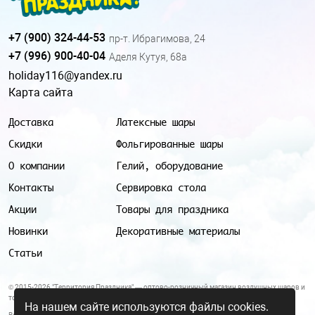
+7 (900) 324-44-53
пр-т. Ибрагимова, 24
+7 (996) 900-40-04
Аделя Кутуя, 68а
holiday116@yandex.ru
Карта сайта
Доставка
Латексные шары
Скидки
Фольгированные шары
О компании
Гелий, оборудование
Контакты
Сервировка стола
Акции
Товары для праздника
Новинки
Декоративные материалы
Статьи
© 2015-2026 "Территория Праздника" — оптово-розничный магазин воздушных шаров и
товаров для праздника.
На нашем сайте используются файлы cookies.