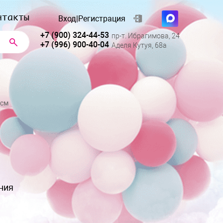
нтакты
Вход
|
Регистрация
+7 (900) 324-44-53
пр-т. Ибрагимова, 24
+7 (996) 900-40-04
Аделя Кутуя, 68а
 см
ния