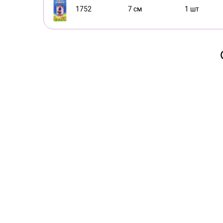
1752
7 см
1 шт