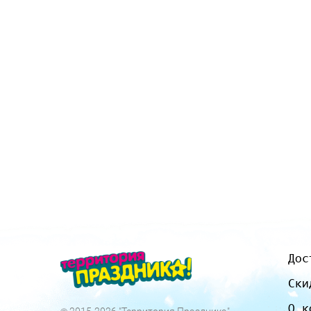
Дос
Ски
О к