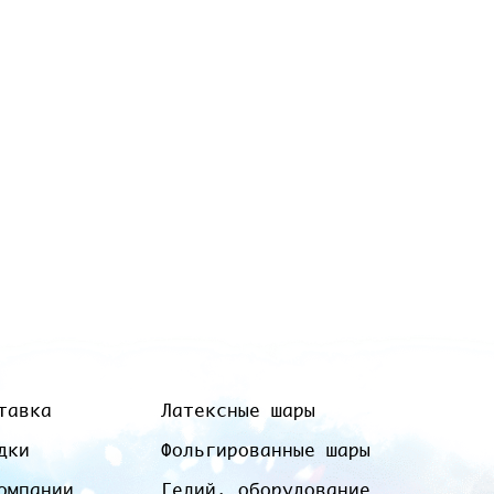
тавка
Латексные шары
дки
Фольгированные шары
омпании
Гелий, оборудование