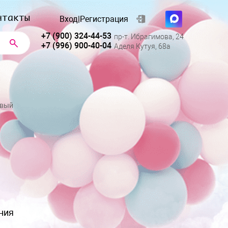
нтакты
Вход
|
Регистрация
+7 (900) 324-44-53
пр-т. Ибрагимова, 24
+7 (996) 900-40-04
Аделя Кутуя, 68а
овый
ния