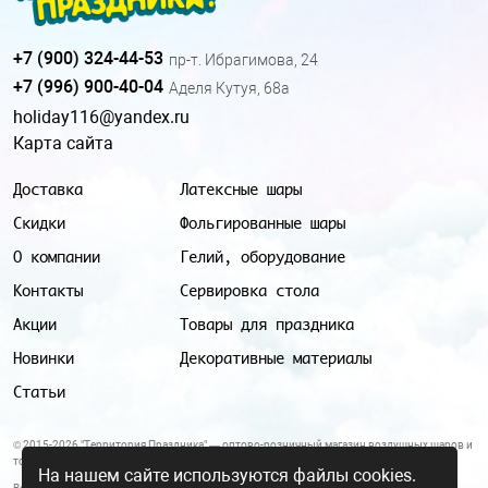
+7 (900) 324-44-53
пр-т. Ибрагимова, 24
+7 (996) 900-40-04
Аделя Кутуя, 68а
holiday116@yandex.ru
Карта сайта
Доставка
Латексные шары
Скидки
Фольгированные шары
О компании
Гелий, оборудование
Контакты
Сервировка стола
Акции
Товары для праздника
Новинки
Декоративные материалы
Статьи
© 2015-2026 "Территория Праздника" — оптово-розничный магазин воздушных шаров и
товаров для праздника.
На нашем сайте используются файлы cookies.