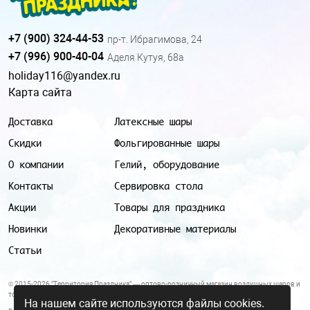
+7 (900) 324-44-53
пр-т. Ибрагимова, 24
+7 (996) 900-40-04
Аделя Кутуя, 68а
holiday116@yandex.ru
Карта сайта
Доставка
Латексные шары
Скидки
Фольгированные шары
О компании
Гелий, оборудование
Контакты
Сервировка стола
Акции
Товары для праздника
Новинки
Декоративные материалы
Статьи
© 2015-2026 "Территория Праздника" — оптово-розничный магазин воздушных шаров и
товаров для праздника.
На нашем сайте используются файлы cookies.