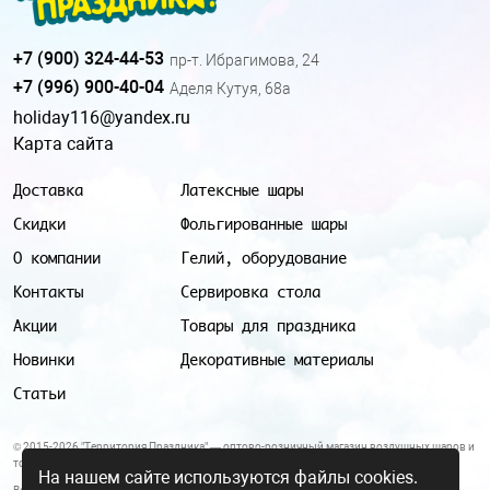
+7 (900) 324-44-53
пр-т. Ибрагимова, 24
+7 (996) 900-40-04
Аделя Кутуя, 68а
holiday116@yandex.ru
Карта сайта
Доставка
Латексные шары
Скидки
Фольгированные шары
О компании
Гелий, оборудование
Контакты
Сервировка стола
Акции
Товары для праздника
Новинки
Декоративные материалы
Статьи
© 2015-2026 "Территория Праздника" — оптово-розничный магазин воздушных шаров и
товаров для праздника.
На нашем сайте используются файлы cookies.