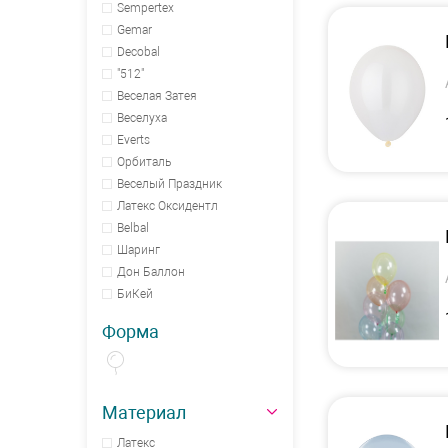
Sempertex
Gemar
Decobal
"512"
Веселая Затея
Веселуха
Everts
Орбиталь
Веселый Праздник
Латекс Оксидентл
Belbal
Шаринг
Дон Баллон
БиКей
Форма
Материал
Латекс