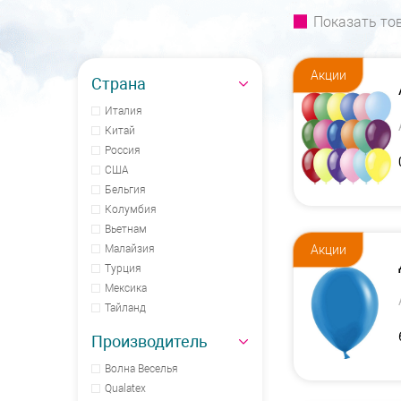
Показать то
Акции
Страна
Италия
Китай
Россия
США
Бельгия
Колумбия
Вьетнам
Акции
Малайзия
Турция
Мексика
Тайланд
Производитель
Волна Веселья
Qualatex