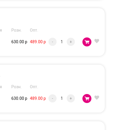
я
Розн.
Опт.
630.00 р
489.00 р
-
+
.
я
Розн.
Опт.
630.00 р
489.00 р
-
+