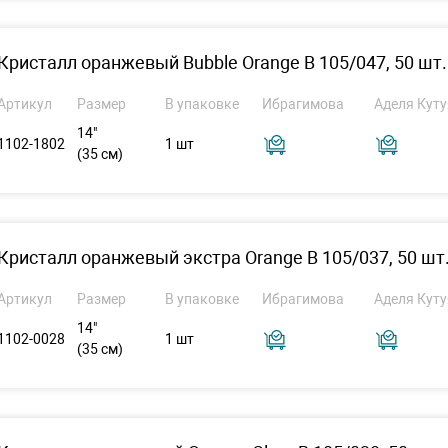
Кристалл оранжевый Bubble Orange B 105/047, 50 шт.
Артикул
Размер
В упаковке
Ибрагимова
Аделя Куту
14"
1102-1802
1 шт
(35 см)
Кристалл оранжевый экстра Orange В 105/037, 50 шт
Артикул
Размер
В упаковке
Ибрагимова
Аделя Куту
14"
1102-0028
1 шт
(35 см)