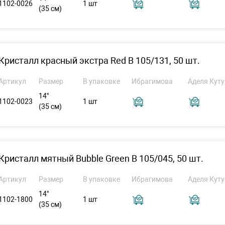
1102-0026
1 шт
(35 см)
Кристалл красный экстра Red B 105/131, 50 шт.
Артикул
Размер
В упаковке
Ибрагимова
Аделя Куту
14"
1102-0023
1 шт
(35 см)
Кристалл мятный Bubble Green B 105/045, 50 шт.
Артикул
Размер
В упаковке
Ибрагимова
Аделя Куту
14"
1102-1800
1 шт
(35 см)