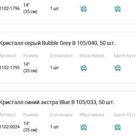
14"
1102-1796
1 шт
(35 см)
Кристалл серый Bubble Grey B 105/040, 50 шт.
Артикул
Размер
В упаковке
Ибрагимова
Аделя Куту
14"
1102-1795
1 шт
(35 см)
Кристалл синий экстра Blue В 105/033, 50 шт.
Артикул
Размер
В упаковке
Ибрагимова
Аделя Куту
14"
1102-0024
1 шт
(35 см)