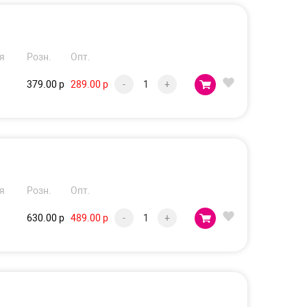
я
Розн.
Опт.
379.00 р
289.00 р
-
+
я
Розн.
Опт.
630.00 р
489.00 р
-
+