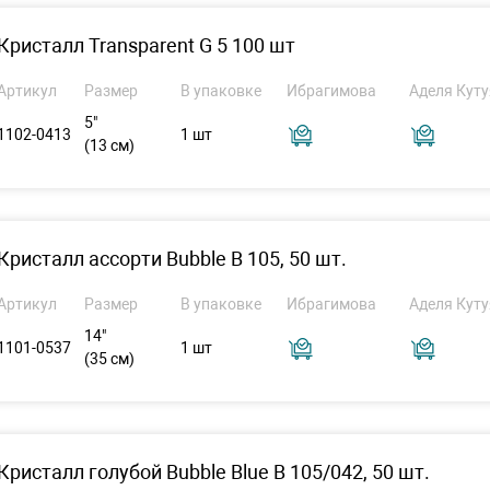
Кристалл Transparent G 5 100 шт
Артикул
Размер
В упаковке
Ибрагимова
Аделя Куту
5"
1102-0413
1 шт
(13 см)
Кристалл ассорти Bubble B 105, 50 шт.
Артикул
Размер
В упаковке
Ибрагимова
Аделя Куту
14"
1101-0537
1 шт
(35 см)
Кристалл голубой Bubble Blue B 105/042, 50 шт.