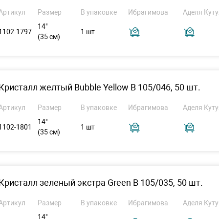
Артикул
Размер
В упаковке
Ибрагимова
Аделя Куту
14"
1102-1797
1 шт
(35 см)
Кристалл желтый Bubble Yellow B 105/046, 50 шт.
Артикул
Размер
В упаковке
Ибрагимова
Аделя Куту
14"
1102-1801
1 шт
(35 см)
Кристалл зеленый экстра Green В 105/035, 50 шт.
Артикул
Размер
В упаковке
Ибрагимова
Аделя Куту
14"