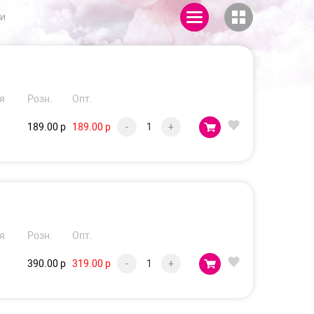
ии
я
Розн.
Опт.
189.00 р
189.00 р
-
+
я
Розн.
Опт.
390.00 р
319.00 р
-
+