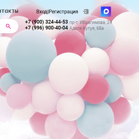
нтакты
Вход
|
Регистрация
+7 (900) 324-44-53
пр-т. Ибрагимова, 24
+7 (996) 900-40-04
Аделя Кутуя, 68а