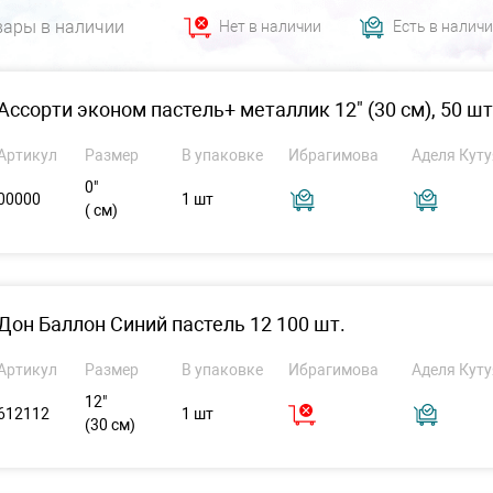
вары в наличии
Нет в наличии
Есть в налич
Ассорти эконом пастель+ металлик 12" (30 см), 50 шт
Артикул
Размер
В упаковке
Ибрагимова
Аделя Куту
0"
00000
1 шт
( см)
Дон Баллон Синий пастель 12 100 шт.
Артикул
Размер
В упаковке
Ибрагимова
Аделя Куту
12"
612112
1 шт
(30 см)