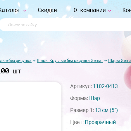
Каталог
Скидки
О компании
Ко
Поиск по сайту
лые без рисунка
Шары Круглые без рисунка Gemar
Шары Gemar
100 шт
Артикул:
1102-0413
Форма:
Шар
Размер 1:
13 см
(5")
Цвет:
Прозрачный