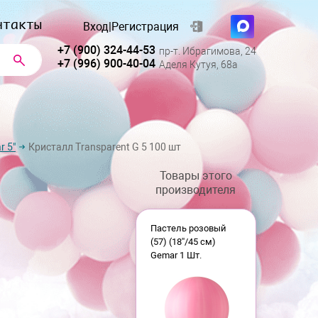
нтакты
Вход
|
Регистрация
+7 (900) 324-44-53
пр-т. Ибрагимова, 24
+7 (996) 900-40-04
Аделя Кутуя, 68а
 5"
Кристалл Transparent G 5 100 шт
Товары этого
производителя
Пастель розовый
(57) (18''/45 см)
Gemar 1 Шт.