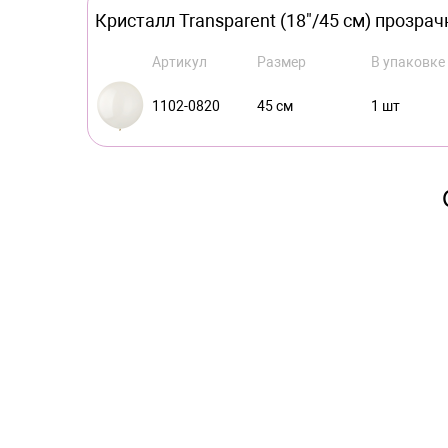
Кристалл Transparent (18"/45 см) прозра
Артикул
Размер
В упаковке
1102-0820
45 см
1 шт