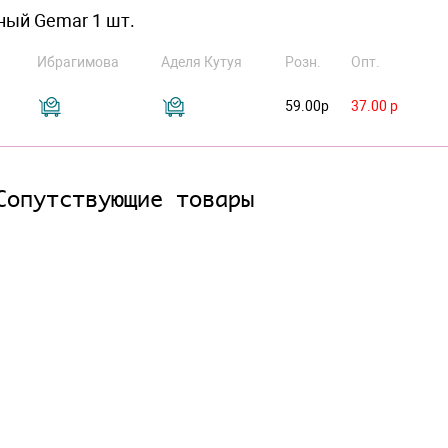
чный Gemar 1 шт.
Ибрагимова
Аделя Кутуя
Розн.
Опт.
59.00р
37.00 р
Сопутствующие товары