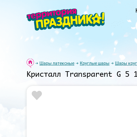
Шары латексные
Круглые шары
Шары круг
Кристалл Transparent G 5 