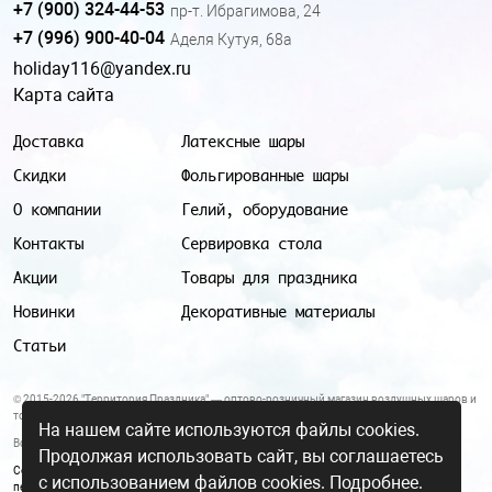
+7 (900) 324-44-53
пр-т. Ибрагимова, 24
+7 (996) 900-40-04
Аделя Кутуя, 68а
holiday116@yandex.ru
Карта сайта
Доставка
Латексные шары
Скидки
Фольгированные шары
О компании
Гелий, оборудование
Контакты
Сервировка стола
Акции
Товары для праздника
Новинки
Декоративные материалы
Статьи
© 2015-2026 "Территория Праздника" — оптово-розничный магазин воздушных шаров и
товаров для праздника.
На нашем сайте используются файлы cookies.
Все цены и условия, указанные на данном сайте, не являются публичной офертой.
Продолжая использовать сайт, вы соглашаетесь
Согласие на обработку персональных данных
|
Политика в отношении обработки
с использованием файлов cookies.
Подробнее.
персональных данных