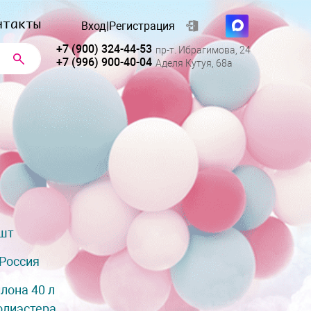
нтакты
Вход
|
Регистрация
+7 (900) 324-44-53
пр-т. Ибрагимова, 24
+7 (996) 900-40-04
Аделя Кутуя, 68а
 шт
Россия
лона 40 л
олиэстера.