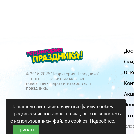
Дос
Ски
О к
© 2015-2026 "Территория Праздника"
— оптово-розничный магазин
Кон
воздушных шаров и товаров для
праздника.
Акц
Нов
На нашем сайте используются файлы cookies.
Продолжая использовать сайт, вы соглашаетесь
Ста
с использованием файлов cookies.
Подробнее.
Все цены и усло
Принять