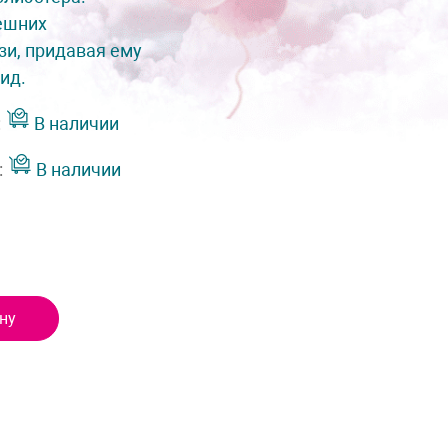
ешних
зи, придавая ему
ид.
:
В наличии
:
В наличии
ну