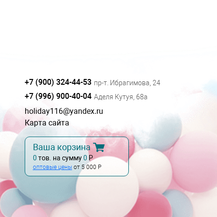
+7 (900) 324-44-53
пр-т. Ибрагимова, 24
+7 (996) 900-40-04
Аделя Кутуя, 68а
holiday116@yandex.ru
Карта сайта
Ваша корзина
0
тов. на сумму
0
Р
оптовые цены
от 5 000 Р