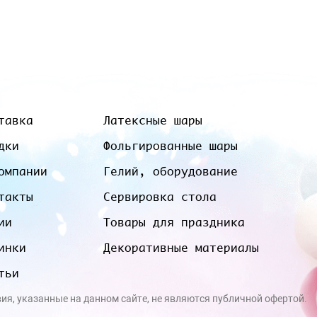
тавка
Латексные шары
дки
Фольгированные шары
омпании
Гелий, оборудование
такты
Сервировка стола
ии
Товары для праздника
инки
Декоративные материалы
тьи
вия, указанные на данном сайте, не являются публичной офертой.