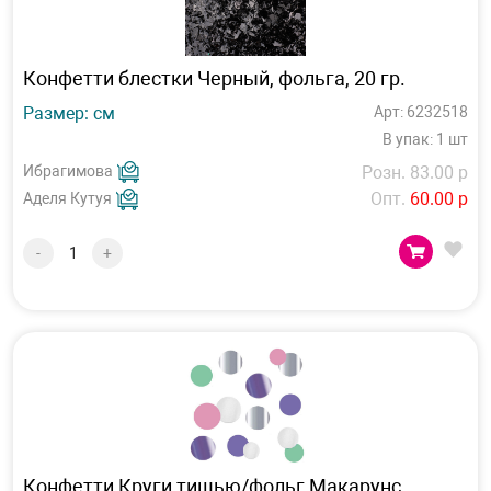
Конфетти блестки Черный, фольга, 20 гр.
Размер: см
Арт: 6232518
В упак: 1 шт
Ибрагимова
Розн. 83.00 р
Опт.
60.00 р
Аделя Кутуя
-
+
Конфетти Круги тишью/фольг Макарунс