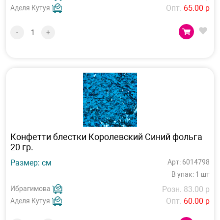
Опт.
65.00 р
Аделя Кутуя
-
+
Конфетти блестки Королевский Синий фольга
20 гр.
Размер: см
Арт: 6014798
В упак: 1 шт
Ибрагимова
Розн. 83.00 р
Опт.
60.00 р
Аделя Кутуя