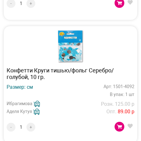
-
+
Конфетти Круги тишью/фольг Серебро/
голубой, 10 гр.
Размер: см
Арт: 1501-4092
В упак: 1 шт
Ибрагимова
Розн. 125.00 р
Опт.
89.00 р
Аделя Кутуя
-
+