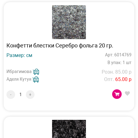
Конфетти блестки Серебро фольга 20 гр.
Размер: см
Арт: 6014769
В упак: 1 шт
Ибрагимова
Розн. 85.00 р
Опт.
65.00 р
Аделя Кутуя
-
+