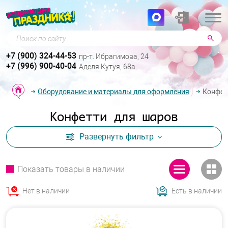
Поиск по сайту
+7 (900) 324-44-53
пр-т. Ибрагимова, 24
+7 (996) 900-40-04
Аделя Кутуя, 68а
Оборудование и материалы для оформления
Конфет
Конфетти для шаров
Развернуть
фильтр
Показать товары в наличии
Нет в наличии
Есть в наличии