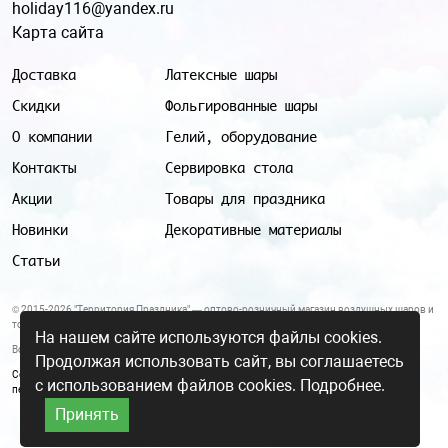
holiday116@yandex.ru
Карта сайта
Доставка
Латексные шары
Скидки
Фольгированные шары
О компании
Гелий, оборудование
Контакты
Сервировка стола
Акции
Товары для праздника
Новинки
Декоративные материалы
Статьи
© 2015-2026 "Территория Праздника" — оптово-розничный магазин воздушных шаров и
товаров для праздника.
На нашем сайте используются файлы cookies.
Все цены и условия, указанные на данном сайте, не являются публичной офертой.
Продолжая использовать сайт, вы соглашаетесь
Согласие на обработку персональных данных
|
Политика в отношении обработки
с использованием файлов cookies.
Подробнее.
персональных данных
Принять