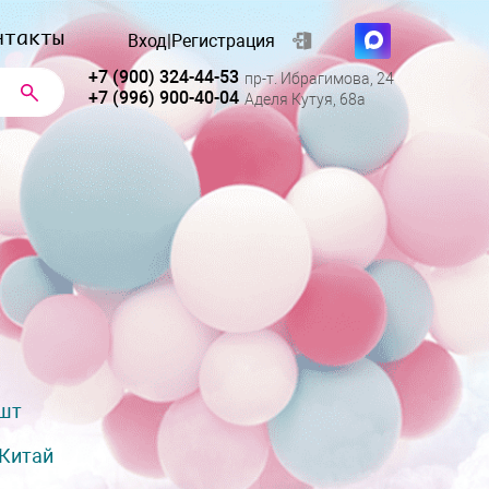
нтакты
Вход
|
Регистрация
+7 (900) 324-44-53
пр-т. Ибрагимова, 24
+7 (996) 900-40-04
Аделя Кутуя, 68а
 шт
Китай