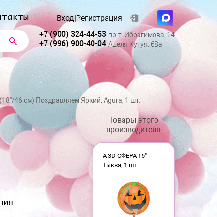
нтакты
Вход
|
Регистрация
+7 (900) 324-44-53
пр-т. Ибрагимова, 24
+7 (996) 900-40-04
Аделя Кутуя, 68а
(18''/46 см) Поздравляем Яркий, Agura, 1 шт.
Товары этого
производителя
А 3D СФЕРА 16"
Тыква, 1 шт.
ния