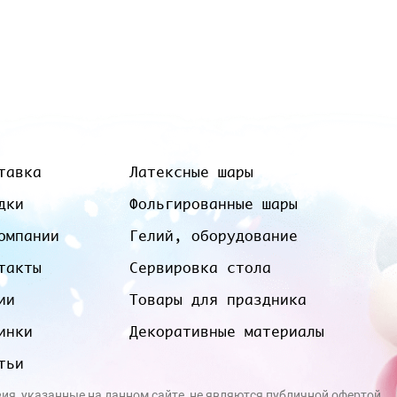
тавка
Латексные шары
дки
Фольгированные шары
омпании
Гелий, оборудование
такты
Сервировка стола
ии
Товары для праздника
инки
Декоративные материалы
тьи
вия, указанные на данном сайте, не являются публичной офертой.