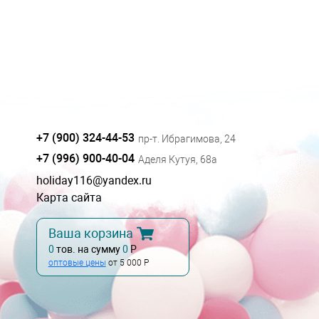
+7 (900) 324-44-53
пр-т. Ибрагимова, 24
+7 (996) 900-40-04
Аделя Кутуя, 68а
holiday116@yandex.ru
Карта сайта
Ваша корзина
0
тов. на сумму
0
Р
оптовые цены
от 5 000 Р