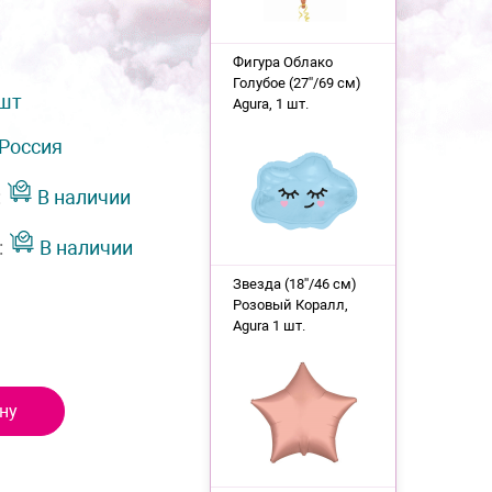
Фигура Облако
Голубое (27''/69 см)
 шт
Agura, 1 шт.
Россия
:
В наличии
:
В наличии
Звезда (18''/46 см)
Розовый Коралл,
Agura 1 шт.
ну