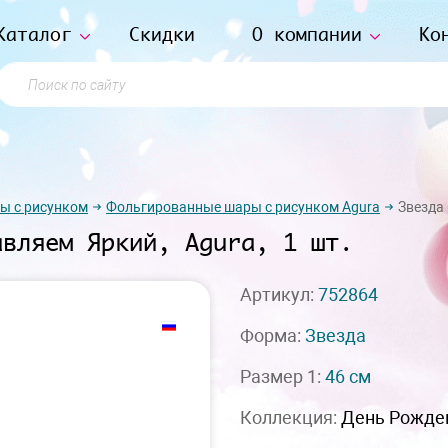
Каталог
Скидки
О компании
Ко
Поиск по сайту
ы с рисунком
Фольгированные шары с рисунком Agura
Звезда 
авляем Яркий, Agura, 1 шт.
Артикул:
752864
Форма:
Звезда
Размер 1:
46 см
Коллекция:
День Рожде