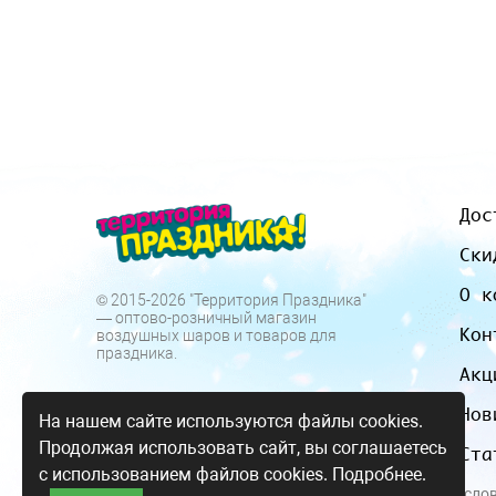
Дос
Ски
О к
© 2015-2026 "Территория Праздника"
— оптово-розничный магазин
Кон
воздушных шаров и товаров для
праздника.
Акц
Нов
На нашем сайте используются файлы cookies.
Продолжая использовать сайт, вы соглашаетесь
Ста
с использованием файлов cookies.
Подробнее.
Все цены и усло