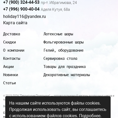
+7 (900) 324-44-53
пр-т. Ибрагимова, 24
+7 (996) 900-40-04
Аделя Кутуя, 68а
holiday116@yandex.ru
Карта сайта
Доставка
Латексные шары
Скидки
Фольгированные шары
О компании
Гелий, оборудование
Контакты
Сервировка стола
Акции
Товары для праздника
Новинки
Декоративные материалы
Статьи
© 2015-2026 "Территория Праздника" — оптово-розничный магазин воздушных шаров и
товаров для праздника.
На нашем сайте используются файлы cookies.
Все цены и условия, указанные на данном сайте, не являются публичной офертой.
Продолжая использовать сайт, вы соглашаетесь
Согласие на обработку персональных данных
|
Политика в отношении обработки
с использованием файлов cookies.
Подробнее.
персональных данных