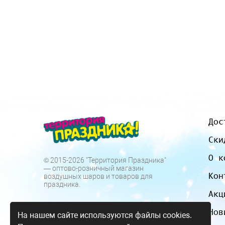
Дос
Ски
О к
© 2015-2026 "Территория Праздника"
— оптово-розничный магазин
Кон
воздушных шаров и товаров для
праздника.
Акц
Нов
На нашем сайте используются файлы cookies.