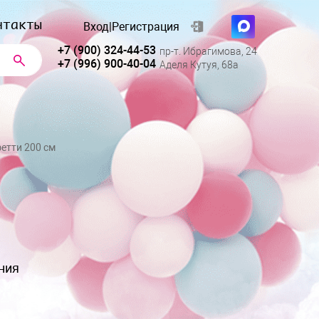
нтакты
Вход
|
Регистрация
+7 (900) 324-44-53
пр-т. Ибрагимова, 24
+7 (996) 900-40-04
Аделя Кутуя, 68а
етти 200 см
ния